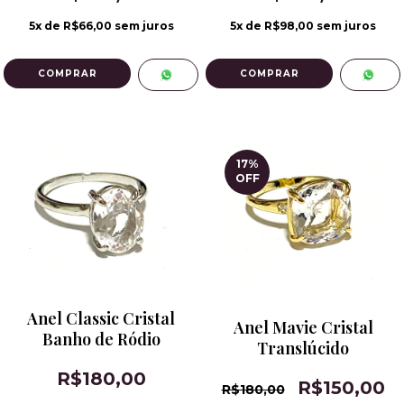
5
x de
R$66,00
sem juros
5
x de
R$98,00
sem juros
17
%
OFF
Anel Classic Cristal
Anel Mavie Cristal
Banho de Ródio
Translúcido
R$180,00
R$150,00
R$180,00