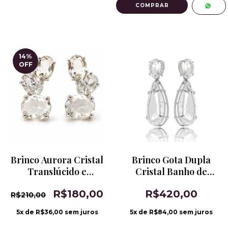
14
%
OFF
Brinco Aurora Cristal
Brinco Gota Dupla
Translúcido e
Cristal Banho de
Zircônia Banho de
Ródio
R$180,00
R$420,00
Ródio
R$210,00
5
x de
R$36,00
sem juros
5
x de
R$84,00
sem juros