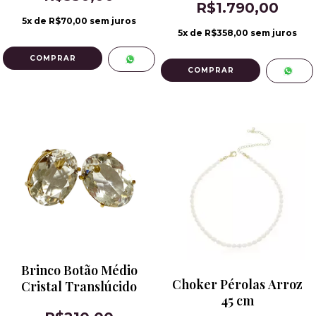
R$1.790,00
5
x de
R$70,00
sem juros
5
x de
R$358,00
sem juros
Brinco Botão Médio
Choker Pérolas Arroz
Cristal Translúcido
45 cm