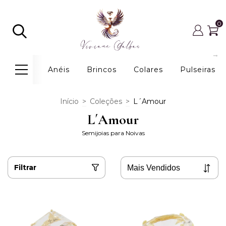
0
Anéis
Brincos
Colares
Pulseiras
Início
>
Coleções
>
L´Amour
L´Amour
Semijoias para Noivas
Filtrar