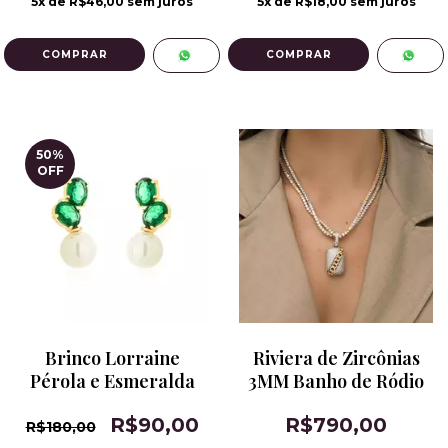
5
x de
R$46,00
sem juros
5
x de
R$18,00
sem juros
50
%
OFF
Brinco Lorraine
Riviera de Zircônias
Pérola e Esmeralda
3MM Banho de Ródio
R$90,00
R$790,00
R$180,00