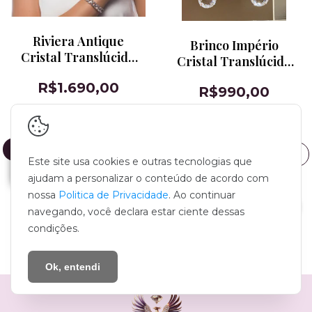
Riviera Antique
Brinco Império
Cristal Translúcido
Cristal Translúcido
Banho de Ródio
Banho de Ródio
R$1.690,00
R$990,00
Branco
5
x de
R$338,00
sem juros
5
x de
R$198,00
sem juros
Este site usa cookies e outras tecnologias que
ajudam a personalizar o conteúdo de acordo com
nossa
Politica de Privacidade
. Ao continuar
navegando, você declara estar ciente dessas
condições.
MOSTRAR MAIS PRODUTOS
Ok, entendi