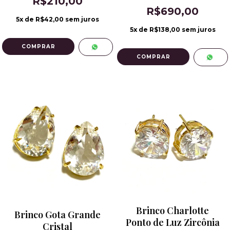
R$210,00
R$690,00
5
x de
R$42,00
sem juros
5
x de
R$138,00
sem juros
Brinco Charlotte
Brinco Gota Grande
Ponto de Luz Zircônia
Cristal