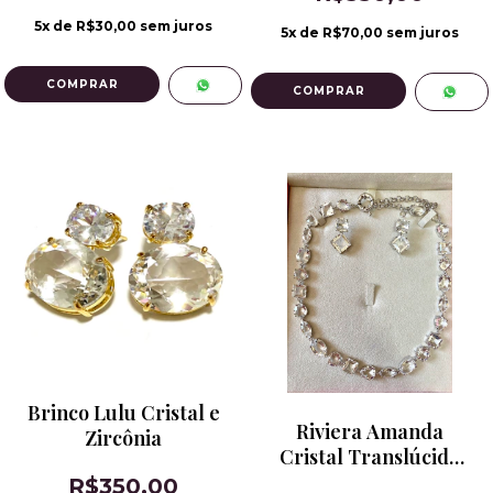
5
x de
R$30,00
sem juros
5
x de
R$70,00
sem juros
Brinco Lulu Cristal e
Riviera Amanda
Zircônia
Cristal Translúcido
Banho de Ródio
R$350,00