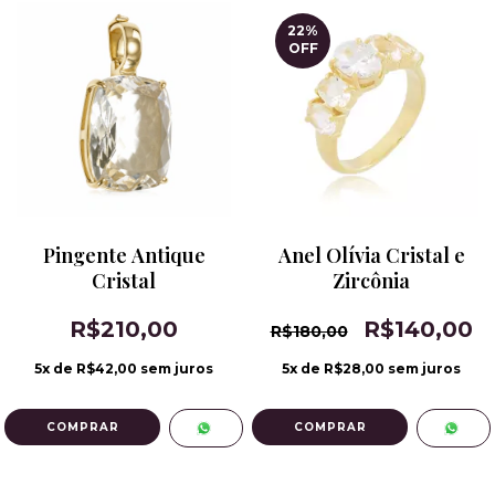
22
%
OFF
Pingente Antique
Anel Olívia Cristal e
Cristal
Zircônia
R$210,00
R$140,00
R$180,00
5
x de
R$42,00
sem juros
5
x de
R$28,00
sem juros
COMPRAR