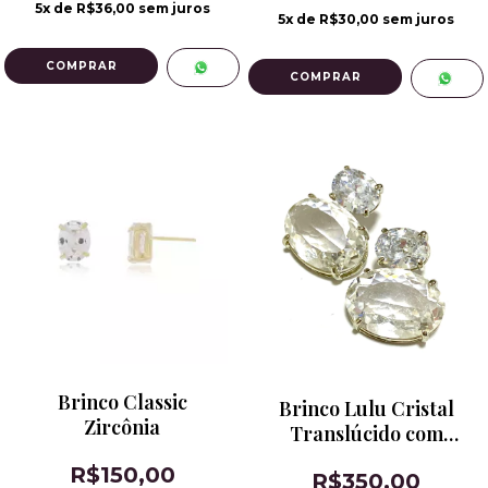
5
x de
R$36,00
sem juros
5
x de
R$30,00
sem juros
COMPRAR
COMPRAR
Brinco Classic
Brinco Lulu Cristal
Zircônia
Translúcido com
Zircônia com Banho
R$150,00
R$350,00
de Ródio