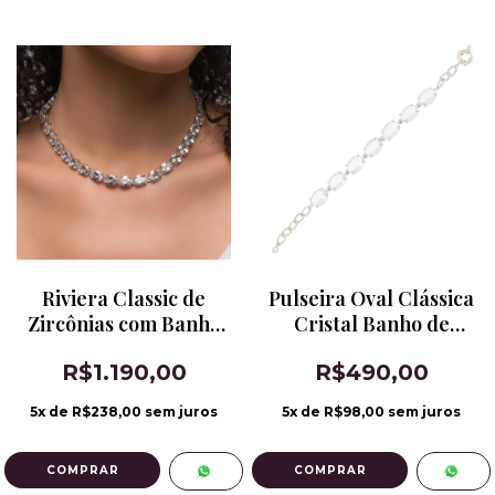
Riviera Classic de
Pulseira Oval Clássica
Zircônias com Banho
Cristal Banho de
de Ródio Branco
Ródio
R$1.190,00
R$490,00
5
x de
R$238,00
sem juros
5
x de
R$98,00
sem juros