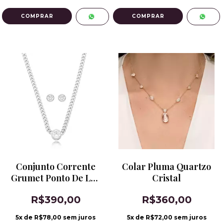
Conjunto Corrente
Colar Pluma Quartzo
Grumet Ponto De Luz
Cristal
Banho de Ródio
R$390,00
R$360,00
5
x de
R$78,00
sem juros
5
x de
R$72,00
sem juros