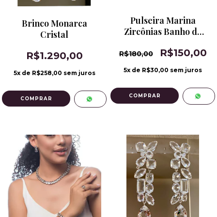
Pulseira Marina
Brinco Monarca
Zircônias Banho de
Cristal
Ródio
R$150,00
R$180,00
R$1.290,00
5
x de
R$30,00
sem juros
5
x de
R$258,00
sem juros