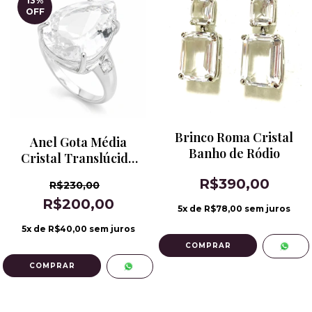
13
%
OFF
Brinco Roma Cristal
Anel Gota Média
Banho de Ródio
Cristal Translúcido
Banho de Ródio
R$390,00
R$230,00
R$200,00
5
x de
R$78,00
sem juros
5
x de
R$40,00
sem juros
COMPRAR