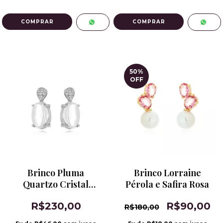
50
%
OFF
Brinco Pluma
Brinco Lorraine
Quartzo Cristal
Pérola e Safira Rosa
Banho de Ródio
R$230,00
R$90,00
R$180,00