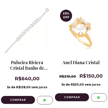
29
%
OFF
Pulseira Riviera
Anel Diana Cristal
Cristal Banho de
Ródio
R$150,00
R$210,00
R$640,00
5
x de
R$30,00
sem juros
5
x de
R$128,00
sem juros
COMPRAR