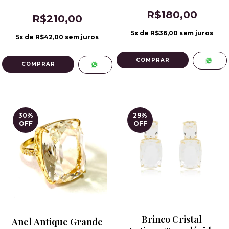
R$180,00
R$210,00
5
x de
R$36,00
sem juros
5
x de
R$42,00
sem juros
30
%
29
%
OFF
OFF
Brinco Cristal
Anel Antique Grande