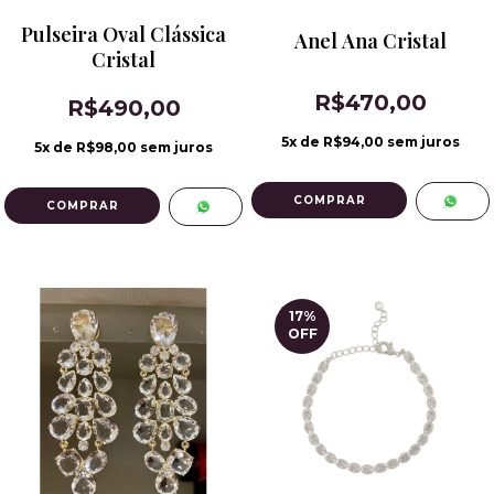
Pulseira Oval Clássica
Anel Ana Cristal
Cristal
R$470,00
R$490,00
5
x de
R$94,00
sem juros
5
x de
R$98,00
sem juros
COMPRAR
17
%
OFF