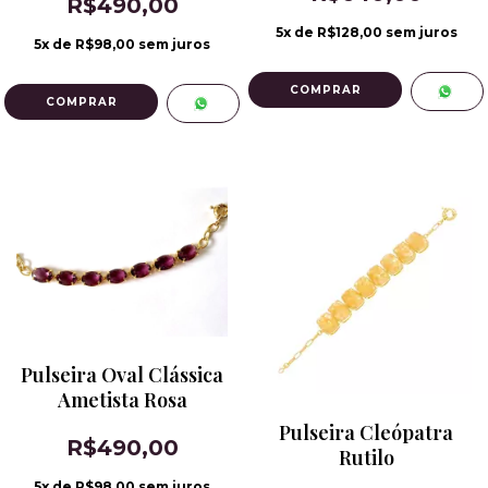
R$490,00
5
x de
R$128,00
sem juros
5
x de
R$98,00
sem juros
Pulseira Oval Clássica
Ametista Rosa
Pulseira Cleópatra
R$490,00
Rutilo
5
x de
R$98,00
sem juros