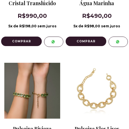
Cristal Translúcido
Água Marinha
R$990,00
R$490,00
5
x de
R$198,00
sem juros
5
x de
R$98,00
sem juros
Pulseira Riviera
Pulseira Elos Lisos