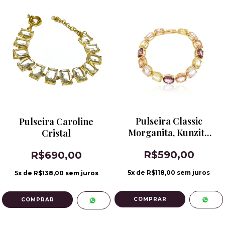
Pulseira Classic
Pulseira Caroline
Morganita, Kunzita
Cristal
Citrino Limão e
R$590,00
R$690,00
Ametista Rosa
5
x de
R$118,00
sem juros
5
x de
R$138,00
sem juros