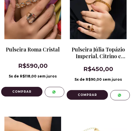
Pulseira Roma Cristal
Pulseira Júlia Topázio
Imperial, Citrino e
Citrino Conhaque
R$590,00
R$450,00
5
x de
R$118,00
sem juros
5
x de
R$90,00
sem juros