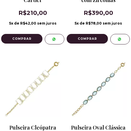
Cartier
com Zircônias
R$210,00
R$390,00
5
x de
R$42,00
sem juros
5
x de
R$78,00
sem juros
Pulseira Cleópatra
Pulseira Oval Clássica