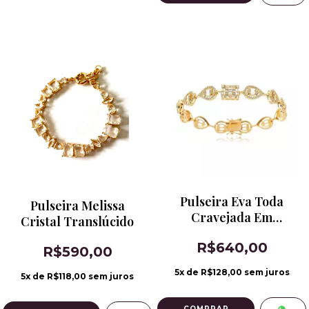
Pulseira Eva Toda
Pulseira Melissa
Cravejada Em
Cristal Translúcido
Zircônias
R$640,00
R$590,00
5
x de
R$128,00
sem juros
5
x de
R$118,00
sem juros