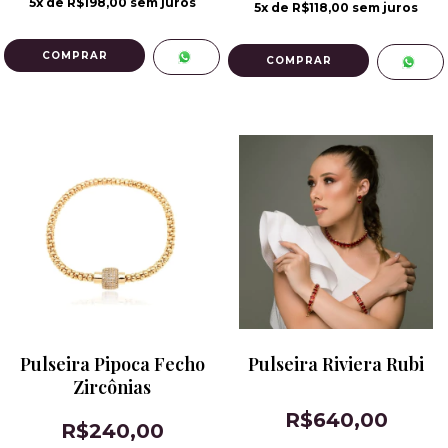
5
x de
R$198,00
sem juros
5
x de
R$118,00
sem juros
Pulseira Pipoca Fecho
Pulseira Riviera Rubi
Zircônias
R$640,00
R$240,00