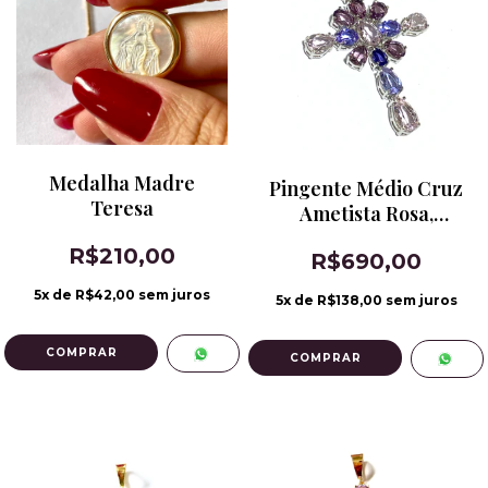
Medalha Madre
Pingente Médio Cruz
Teresa
Ametista Rosa,
Alexandrita, Kunzita
R$210,00
R$690,00
e Tanzanita Banho de
Ródio
5
x de
R$42,00
sem juros
5
x de
R$138,00
sem juros