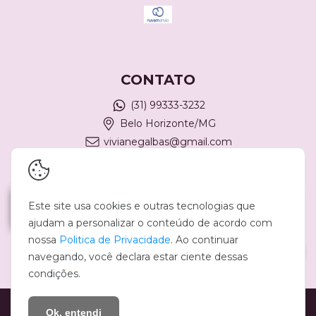
CONTATO
(31) 99333-3232
Belo Horizonte/MG
vivianegalbas@gmail.com
REDES SOCIAIS
Este site usa cookies e outras tecnologias que
ajudam a personalizar o conteúdo de acordo com
nossa
Politica de Privacidade
. Ao continuar
navegando, você declara estar ciente dessas
condições.
Copyright Viviane Galbas Semijoias - 13536548000100 - 2026. Todos os
direitos reservados.
Ok, entendi