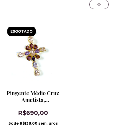
ESGOTADO
Pingente Médio Cruz
Ametista,
Alexandrita, Kunzita
R$690,00
e Tanzanita
5
x de
R$138,00
sem juros