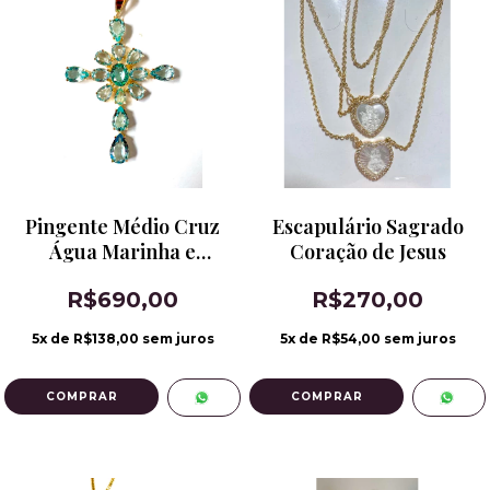
Pingente Médio Cruz
Escapulário Sagrado
Água Marinha e
Coração de Jesus
Topázio Sky
R$690,00
R$270,00
5
x de
R$138,00
sem juros
5
x de
R$54,00
sem juros