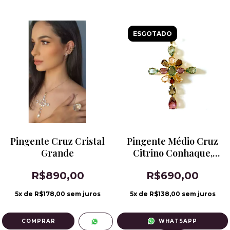
ESGOTADO
Pingente Cruz Cristal
Pingente Médio Cruz
Grande
Citrino Conhaque,
Morganita, Ametista
R$890,00
R$690,00
Verde e Fumê
5
x de
R$178,00
sem juros
5
x de
R$138,00
sem juros
WHATSAPP