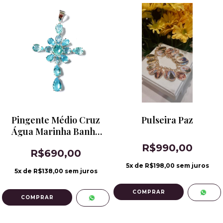
Pingente Médio Cruz
Pulseira Paz
Água Marinha Banho
de Ródio
R$990,00
R$690,00
5
x de
R$198,00
sem juros
5
x de
R$138,00
sem juros