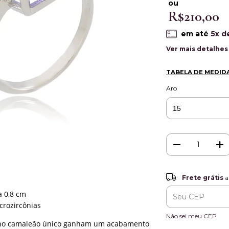
ou
R$210,00
em até
5
x d
Ver mais detalhes
TABELA DE MEDID
Aro
Frete grátis
Frete grátis
a
a 0,8 cm
Entregas para o CEP
crozircônias
Não sei meu CEP
rilho camaleão único ganham um acabamento