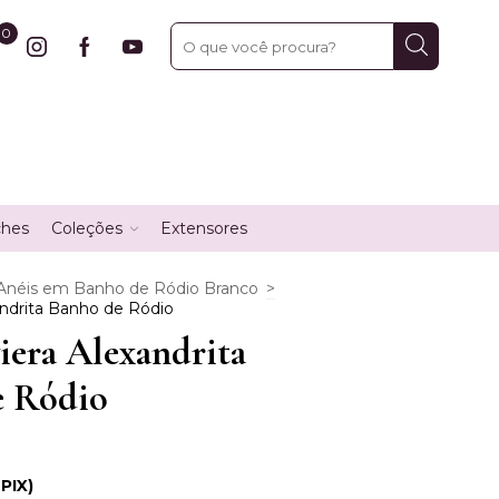
0
ches
Coleções
Extensores
Anéis em Banho de Ródio Branco
>
andrita Banho de Ródio
iera Alexandrita
e Ródio
 PIX)