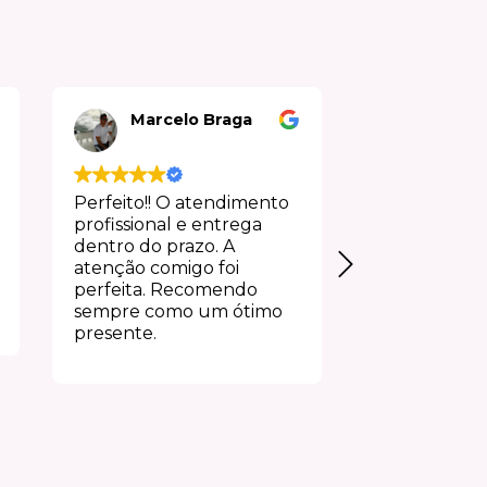
Marcelo Braga
Jan G
Perfeito!! O atendimento
Experiência 
profissional e entrega
desde o ate
dentro do prazo. A
a entrega, pe
atenção comigo foi
perfeita. Recomendo
sempre como um ótimo
presente.