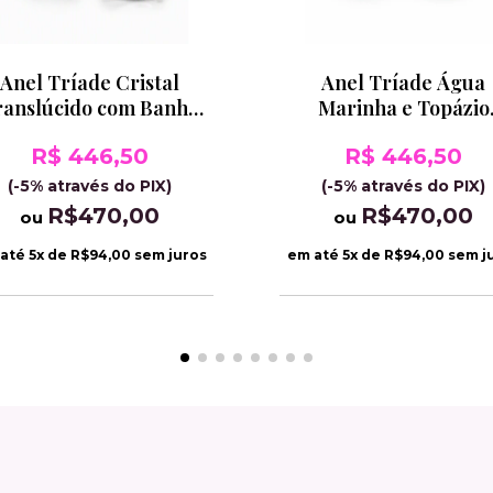
Anel Tríade Cristal
Anel Tríade Água
ranslúcido com Banho
Marinha e Topázio
de Ródio
London Blue Banho 
R$ 446,50
R$ 446,50
Ródio
(-5% através do PIX)
(-5% através do PIX)
R$470,00
R$470,00
ou
ou
 até
5
x de
R$94,00
sem juros
em até
5
x de
R$94,00
sem j