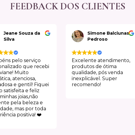
FEEDBACK DOS CLIENTES
Jeane Souza da
Simone Balciunas
Silva
Pedroso
béns pelo serviço
Excelente atendimento,
onalizado que recebi
produtos de ótima
viane! Muito
qualidade, pós venda
tica, atenciosa,
inexplicável. Super
dosa e gentil! Fiquei
recomendo!
 satisfeita e feliz
minhas joias,não
nte pela beleza e
idade, mas por toda
iência positiva! ❤️