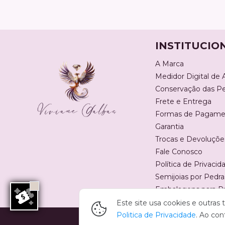
INSTITUCIO
A Marca
Medidor Digital de 
Conservação das P
Frete e Entrega
Formas de Pagame
Garantia
Trocas e Devoluçõe
Fale Conosco
Política de Privacid
Semijoias por Pedra
Embalagens para P
Este site usa cookies e outra
Politica de Privacidade
. Ao con
Copyright Viviane Galbas Semijoias - 1353654800