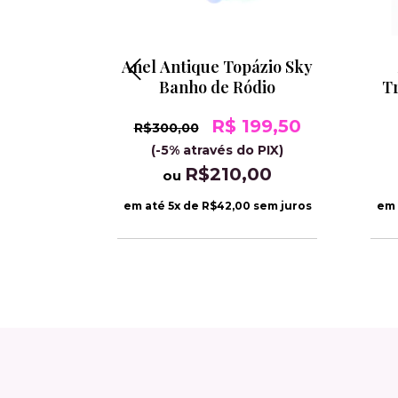
Marinha
Anel Antique Topázio Sky
dio
Banho de Ródio
T
0
R$ 199,50
R$300,00
 PIX)
(-5% através do PIX)
00
R$210,00
ou
sem juros
em até
5
x de
R$42,00
sem juros
em