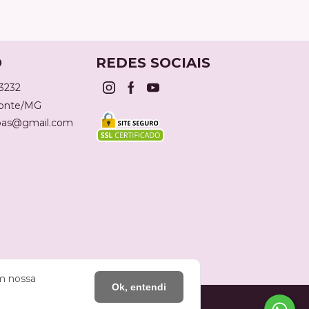
O
REDES SOCIAIS
-3232
zonte/MG
lbas@gmail.com
om nossa
Ok, entendi