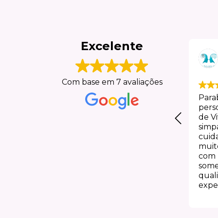
Excelente
julia kret
s
Com base em 7 avaliações
Excelente! Tudo muito
Para
lindo!👍
mpra é
pers
ais! A
de Vi
 que me
simpá
ira!
cuida
do!
muito
lo
com 
!
some
qual
exper