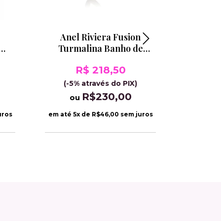
Anel Riviera Fusion
Anel 
Turmalina Banho de
Limão
de
Ródio
R$ 218,50
(-5% através do PIX)
(-5%
R$230,00
ou
o
uros
em até
5
x de
R$46,00
sem juros
em até
5
x