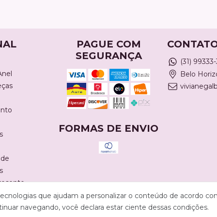
NAL
PAGUE COM
CONTAT
SEGURANÇA
(31) 99333
Anel
Belo Hori
eças
vivianega
nto
FORMAS DE ENVIO
s
ade
s
resente
s tecnologias que ajudam a personalizar o conteúdo de acordo c
tinuar navegando, você declara estar ciente dessas condições.
0100 - 2026. Todos os direitos reservados.