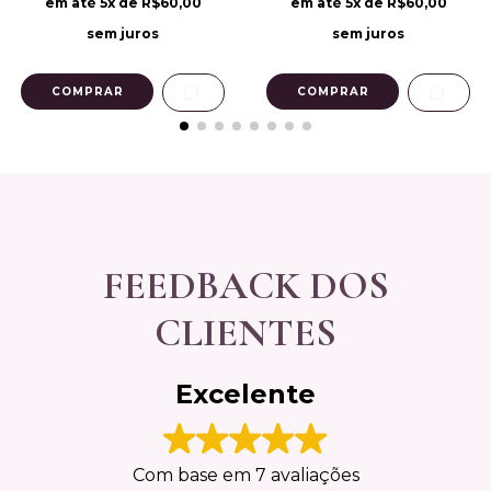
em até
5
x de
R$60,00
em até
5
x de
R$60,00
sem juros
sem juros
FEEDBACK DOS
CLIENTES
Excelente
Com base em 7 avaliações