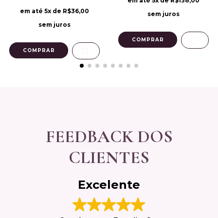
em até
5
x de
R$138,00
em até
5
x de
R$36,00
sem juros
sem juros
FEEDBACK DOS
CLIENTES
Excelente