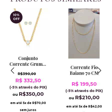
10
%
OFF
Conjunto
Corrente Grumet
Corrente Fio
Ponto De Luz
Baiano 70 CM
R$390,00
R$ 332,50
R$ 199,50
(-5% através do PIX)
(-5% através do PIX)
R$350,00
ou
R$210,00
ou
em até
5
x de
R$70,00
em até
5
x de
R$42,00
sem juros