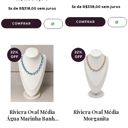
5
x de
R$338,00
sem juros
5
x de
R$318,00
sem juros
22
%
22
%
OFF
OFF
Riviera Oval Média
Riviera Oval Média
Água Marinha Banho
Morganita
de Ródio