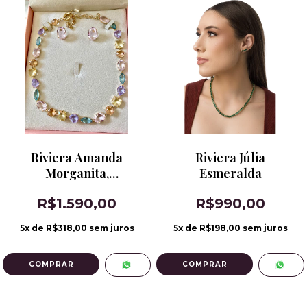
Riviera Amanda
Riviera Júlia
Morganita,
Esmeralda
Alexandrita, Citrino
R$1.590,00
R$990,00
Champanhe e Água
Marinha
5
x de
R$318,00
sem juros
5
x de
R$198,00
sem juros