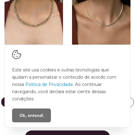
Riviera Júlia Acqua,
Riviera de Zircônias
Berilo e Água
3MM
Marinha
Este site usa cookies e outras tecnologias que
R$990,00
R$790,00
ajudam a personalizar o conteúdo de acordo com
nossa
Politica de Privacidade
. Ao continuar
5
x de
R$198,00
sem juros
5
x de
R$158,00
sem juros
navegando, você declara estar ciente dessas
condições.
Ok, entendi