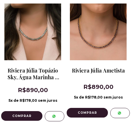
Riviera Júlia Topázio
Riviera Júlia Ametista
Sky, Água Marinha e
Paraíba Banho de
R$890,00
R$890,00
Ródio
5
x de
R$178,00
sem juros
5
x de
R$178,00
sem juros