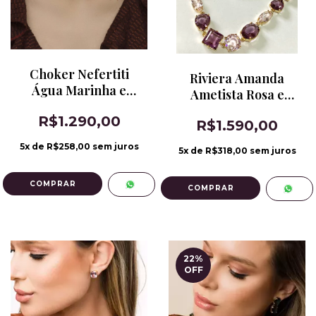
Choker Nefertiti
Riviera Amanda
Água Marinha e
Ametista Rosa e
Topázio London Blue
Kunzita
R$1.290,00
R$1.590,00
5
x de
R$258,00
sem juros
5
x de
R$318,00
sem juros
22
%
OFF