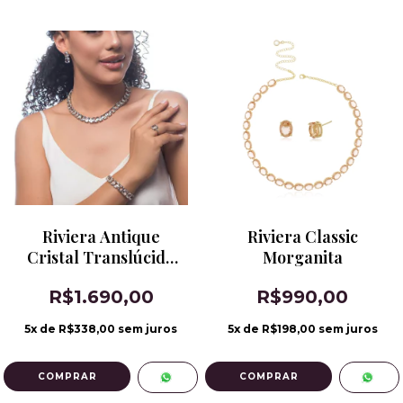
Riviera Antique
Riviera Classic
Cristal Translúcido
Morganita
Banho de Ródio
R$1.690,00
R$990,00
5
x de
R$338,00
sem juros
5
x de
R$198,00
sem juros