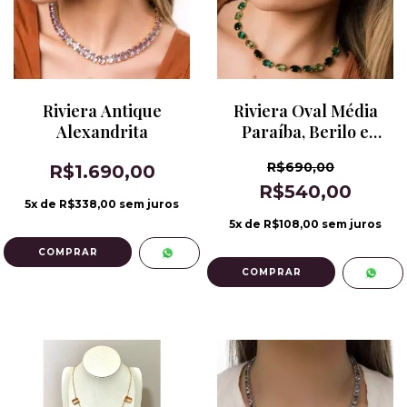
Riviera Antique
Riviera Oval Média
Alexandrita
Paraíba, Berilo e
Turmalina Verde
R$690,00
R$1.690,00
R$540,00
5
x de
R$338,00
sem juros
5
x de
R$108,00
sem juros