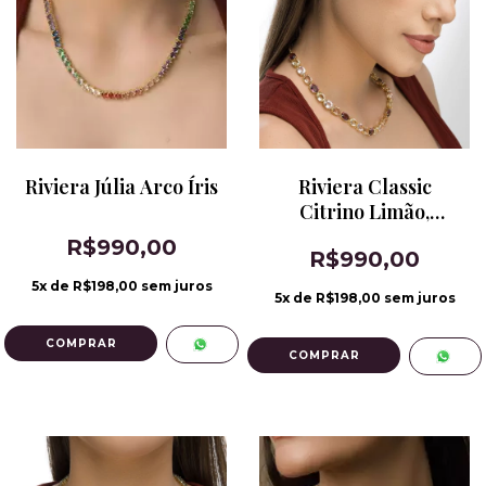
Riviera Júlia Arco Íris
Riviera Classic
Citrino Limão,
Ametista Rosa,
R$990,00
R$990,00
Kunzita e Morganita
5
x de
R$198,00
sem juros
5
x de
R$198,00
sem juros