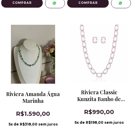
Riviera Classic
Riviera Amanda Água
Kunzita Banho de
Marinha
Ródio
R$990,00
R$1.590,00
5
x de
R$198,00
sem juros
5
x de
R$318,00
sem juros