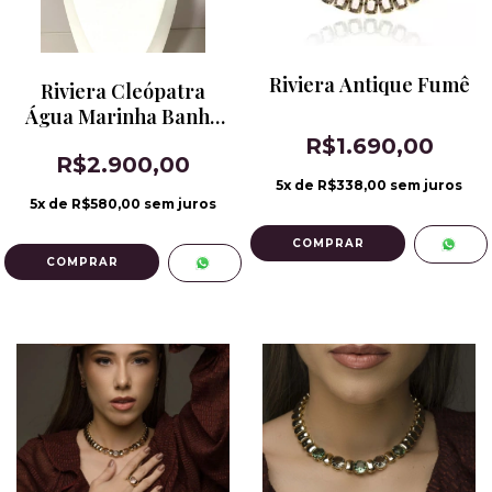
Riviera Antique Fumê
Riviera Cleópatra
Água Marinha Banho
de Ródio
R$1.690,00
R$2.900,00
5
x de
R$338,00
sem juros
5
x de
R$580,00
sem juros