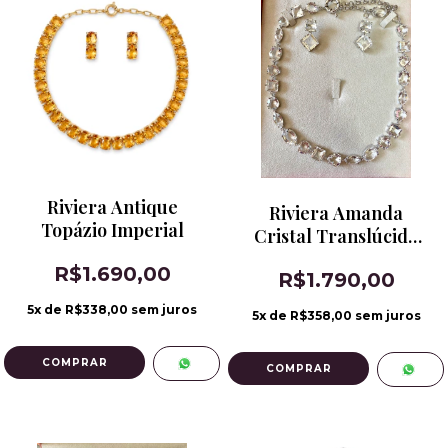
Riviera Antique
Riviera Amanda
Topázio Imperial
Cristal Translúcido
Banho de Ródio
R$1.690,00
R$1.790,00
5
x de
R$338,00
sem juros
5
x de
R$358,00
sem juros