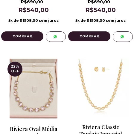
R$690,00
R$690,00
R$540,00
R$540,00
5
x de
R$108,00
sem juros
5
x de
R$108,00
sem juros
22
%
OFF
Riviera Classic
Riviera Oval Média
Topázio Imperial