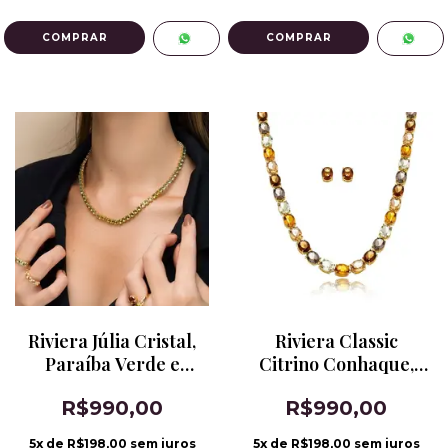
Riviera Júlia Cristal,
Riviera Classic
Paraíba Verde e
Citrino Conhaque,
Peridoto
Fumê, Citrino
R$990,00
R$990,00
Champanhe e
Topázio Imperial
5
x de
R$198,00
sem juros
5
x de
R$198,00
sem juros