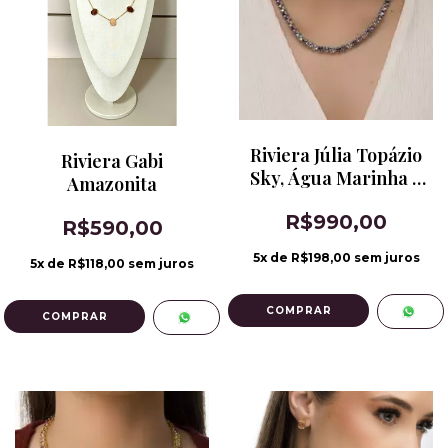
Riviera Júlia Topázio
Riviera Gabi
Sky, Água Marinha e
Amazonita
Paraíba Banho de
R$990,00
Ródio
R$590,00
5
x de
R$198,00
sem juros
5
x de
R$118,00
sem juros