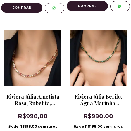
Riviera Júlia Ametista
Riviera Júlia Berilo,
Rosa, Rubelita,
Água Marinha,
Kunzita e Citrino
Esmeralda e Paraíba
R$990,00
R$990,00
Limão
Brasil
5
x de
R$198,00
sem juros
5
x de
R$198,00
sem juros