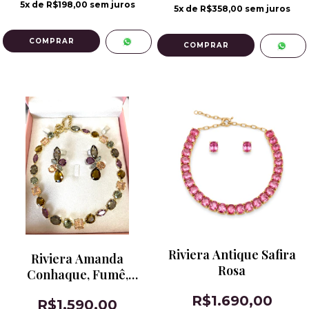
5
x de
R$198,00
sem juros
5
x de
R$358,00
sem juros
Riviera Antique Safira
Riviera Amanda
Rosa
Conhaque, Fumê,
Morganita e Ametista
R$1.690,00
R$1.590,00