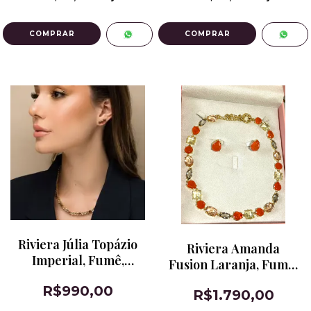
Riviera Júlia Topázio
Riviera Amanda
Imperial, Fumê,
Fusion Laranja, Fumê,
Citrino Conhaque e
Morganita e Citrino
R$990,00
Cristal
R$1.790,00
Champanhe