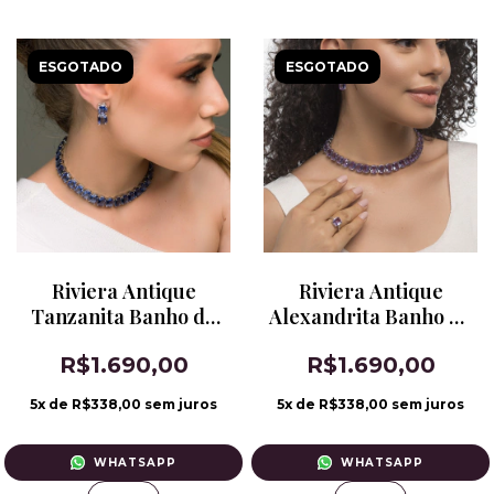
ESGOTADO
ESGOTADO
Riviera Antique
Riviera Antique
Tanzanita Banho de
Alexandrita Banho de
Ródio Branco
Ródio
R$1.690,00
R$1.690,00
5
x de
R$338,00
sem juros
5
x de
R$338,00
sem juros
WHATSAPP
WHATSAPP