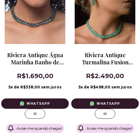
Riviera Antique Água
Riviera Antique
Marinha Banho de
Turmalina Fusion
Ródio Branco
Banho de Ródio
R$1.690,00
R$2.490,00
5
x de
R$338,00
sem juros
5
x de
R$498,00
sem juros
WHATSAPP
WHATSAPP
Avise-me quando chegar!
Avise-me quando chegar!