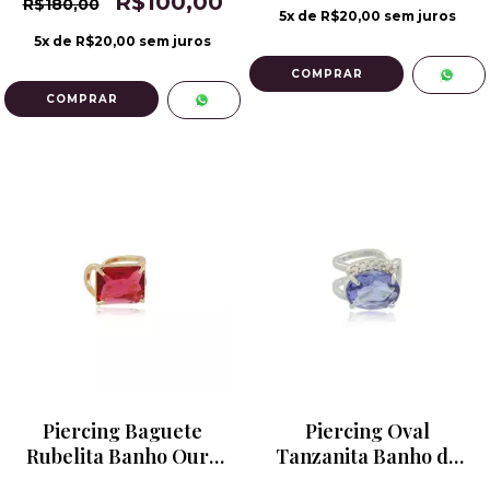
R$100,00
R$180,00
5
x de
R$20,00
sem juros
5
x de
R$20,00
sem juros
Piercing Baguete
Piercing Oval
Rubelita Banho Ouro
Tanzanita Banho de
18k
Ródio