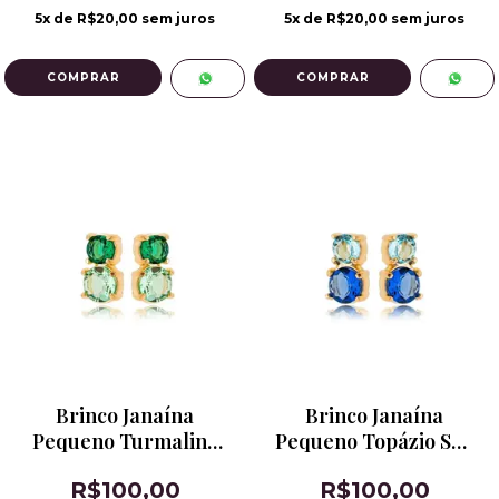
5
x de
R$20,00
sem juros
5
x de
R$20,00
sem juros
Brinco Janaína
Brinco Janaína
Pequeno Turmalina
Pequeno Topázio Sky
Verde e Berilo
e Safira Azul
R$100,00
R$100,00