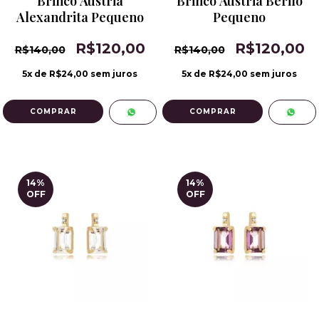
Brinco Áustria
Brinco Áustria Berilo
Alexandrita Pequeno
Pequeno
R$120,00
R$120,00
R$140,00
R$140,00
5
x de
R$24,00
sem juros
5
x de
R$24,00
sem juros
14
%
14
%
OFF
OFF