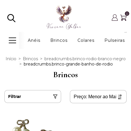
0
Anéis
Brincos
Colares
Pulseiras
Início
>
Brincos
>
breadcrumbs.brinco-rodio-branco-negro
>
breadcrumbs.brinco-grande-banho-de-rodio
Brincos
Filtrar