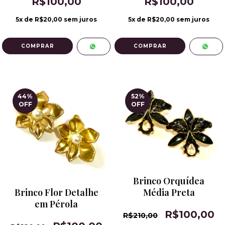
R$100,00
R$100,00
5
x de
R$20,00
sem juros
5
x de
R$20,00
sem juros
44
%
52
%
OFF
OFF
Brinco Orquídea
Média Preta
Brinco Flor Detalhe
em Pérola
R$100,00
R$210,00