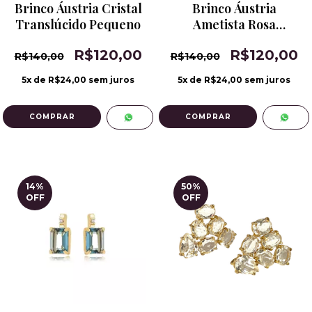
Brinco Áustria Cristal
Brinco Áustria
Translúcido Pequeno
Ametista Rosa
Pequeno
R$120,00
R$120,00
R$140,00
R$140,00
5
x de
R$24,00
sem juros
5
x de
R$24,00
sem juros
14
%
50
%
OFF
OFF