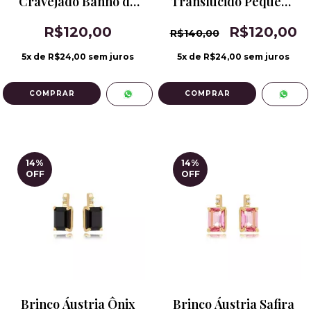
Cravejado Banho de
Translúcido Pequeno
Ródio
Banho de Ródio
R$120,00
R$120,00
R$140,00
5
x de
R$24,00
sem juros
5
x de
R$24,00
sem juros
14
%
14
%
OFF
OFF
Brinco Áustria Ônix
Brinco Áustria Safira