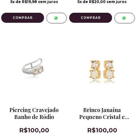
5
x de
R$19,98
sem juros
5
x de
R$20,00
sem juros
Piercing Cravejado
Brinco Janaína
Banho de Ródio
Pequeno Cristal e
Citrino Limão
R$100,00
R$100,00