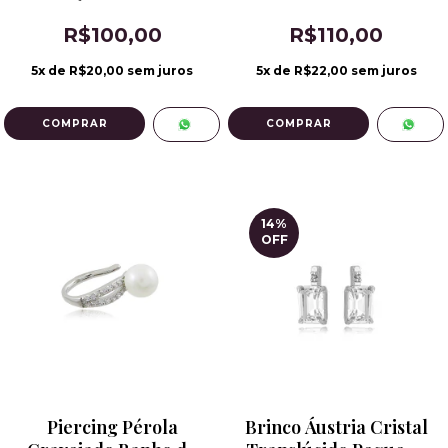
Ouro 18k
Banho Ouro 18k
R$100,00
R$110,00
5
x de
R$20,00
sem juros
5
x de
R$22,00
sem juros
14
%
OFF
Piercing Pérola
Brinco Áustria Cristal