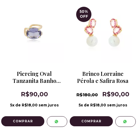
50
%
OFF
Piercing Oval
Brinco Lorraine
Tanzanita Banho
Pérola e Safira Rosa
Ouro 18k
R$90,00
R$90,00
R$180,00
5
x de
R$18,00
sem juros
5
x de
R$18,00
sem juros