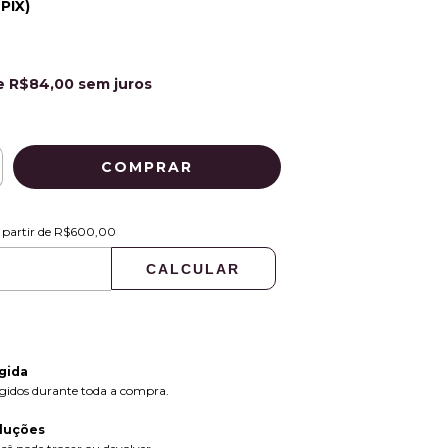
 PIX)
e
R$84,00
sem juros
R$600,00
 partir de
R$600,00
CALCULAR
ALTERAR CEP
:
gida
gidos durante toda a compra.
luções