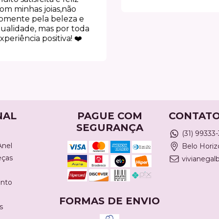
minhas joias,não
nte pela beleza e
idade, mas por toda
iência positiva! ❤️
NAL
PAGUE COM
CONTAT
SEGURANÇA
(31) 99333
Anel
Belo Hori
eças
vivianega
nto
FORMAS DE ENVIO
s