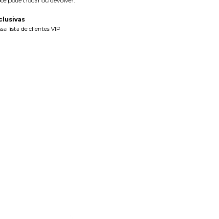
cê pode trocar ou devolver.
lusivas
a lista de clientes VIP