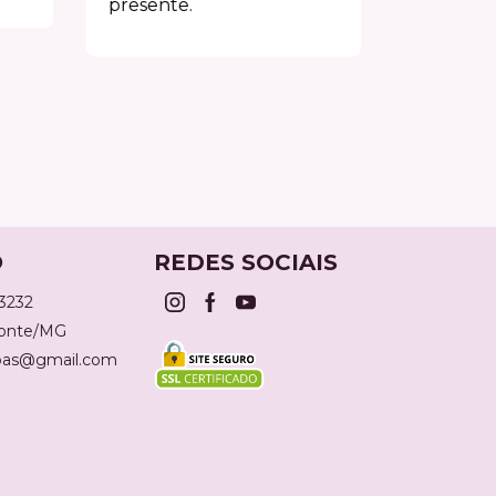
presente.
O
REDES SOCIAIS
-3232
zonte/MG
lbas@gmail.com