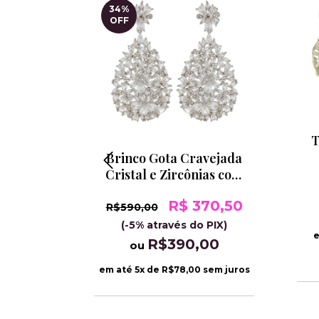
34
%
OFF
T
o Água
Brinco Gota Cravejada
e Ródio
Cristal e Zircônias com
Banho de Ródio
32,50
R$ 370,50
R$590,00
 PIX)
(-5% através do PIX)
e
00
R$390,00
ou
sem juros
em até
5
x de
R$78,00
sem juros