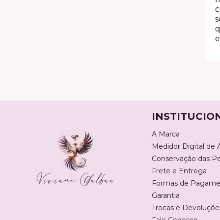
lo
com 
!
some
qual
exper
INSTITUCIO
A Marca
Medidor Digital de 
Conservação das P
Frete e Entrega
Formas de Pagame
Garantia
Trocas e Devoluçõe