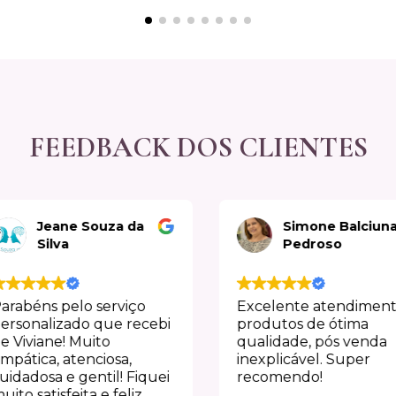
FEEDBACK DOS CLIENTES
Jeane Souza da
Simone Balciunas
Silva
Pedroso
béns pelo serviço
Excelente atendimento,
onalizado que recebi
produtos de ótima
viane! Muito
qualidade, pós venda
tica, atenciosa,
inexplicável. Super
dosa e gentil! Fiquei
recomendo!
 satisfeita e feliz