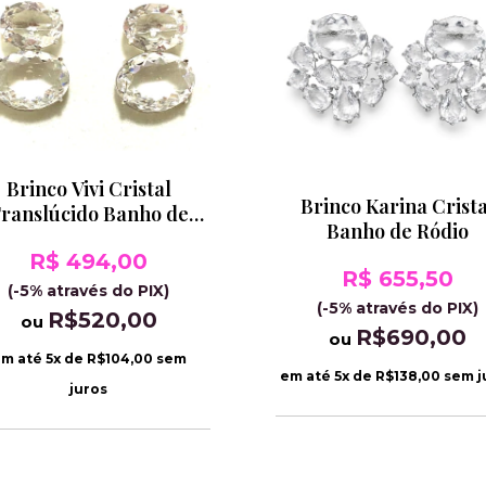
Brinco Vivi Cristal
Brinco Karina Crista
ranslúcido Banho de
Banho de Ródio
Ródio
R$ 494,00
R$ 655,50
(-5% através do PIX)
(-5% através do PIX)
R$520,00
ou
R$690,00
ou
m até
5
x de
R$104,00
sem
em até
5
x de
R$138,00
sem j
juros