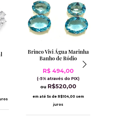
Brinco Vivi Água Marinha
l
Banho de Ródio
Brin
Marinh
R$ 494,00
(-5% através do PIX)
R
R$520,00
ou
(-5%
em até
5
x de
R$104,00
sem
o
uros
juros
em até
5
x