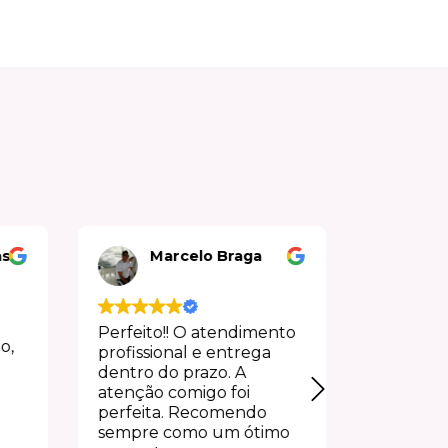
Marcelo Braga
Jan G
Perfeito!! O atendimento
Experiência 
profissional e entrega
desde o ate
dentro do prazo. A
a entrega, pe
atenção comigo foi
perfeita. Recomendo
sempre como um ótimo