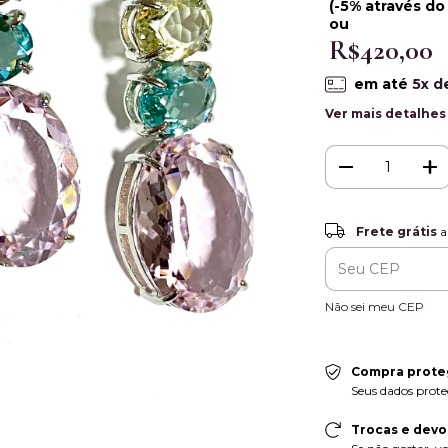
(-5% através do
ou
R$420,00
em até
5
x d
Ver mais detalhes
Frete grátis
Frete grátis
a
Entregas para o CEP
Não sei meu CEP
Compra prote
Seus dados prote
Trocas e devo