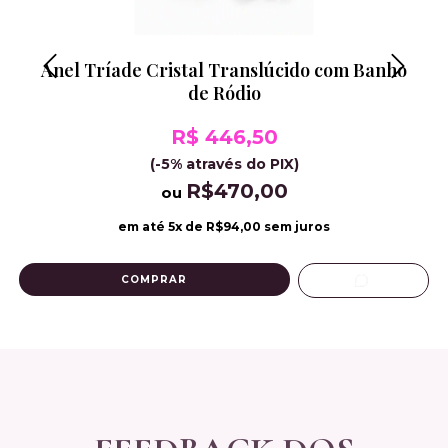
Anel Tríade Cristal Translúcido com Banho
de Ródio
R$ 446,50
(-5% através do PIX)
R$470,00
ou
em até
5
x de
R$94,00
sem juros
COMPRAR