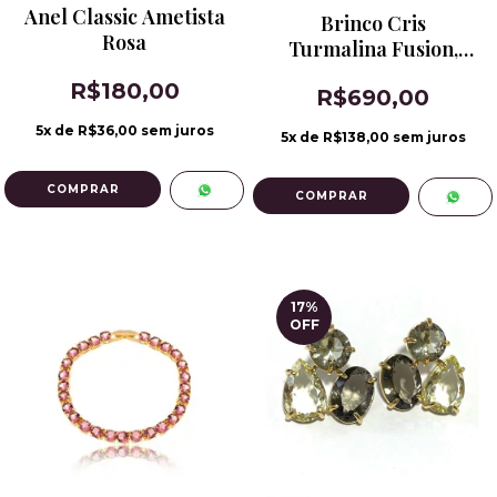
Anel Classic Ametista
Brinco Cris
Rosa
Turmalina Fusion,
Citrino Champanhe,
R$180,00
R$690,00
Morganita e Ametista
Verde
5
x de
R$36,00
sem juros
5
x de
R$138,00
sem juros
COMPRAR
17
%
OFF