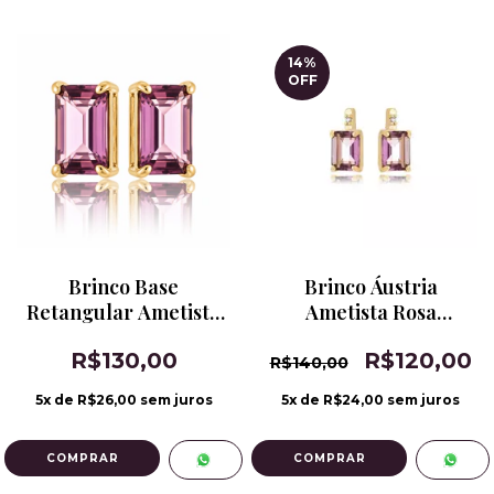
14
%
OFF
Brinco Base
Brinco Áustria
Retangular Ametista
Ametista Rosa
Rosa
Pequeno
R$130,00
R$120,00
R$140,00
5
x de
R$26,00
sem juros
5
x de
R$24,00
sem juros