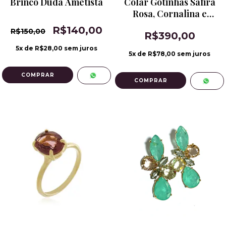
Brinco Duda Ametista
Colar Gotinhas Safira
Rosa, Cornalina e
Ametista Rosa
R$140,00
R$150,00
R$390,00
5
x de
R$28,00
sem juros
5
x de
R$78,00
sem juros