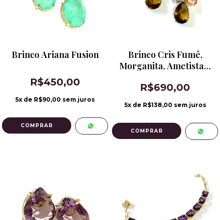
Brinco Ariana Fusion
Brinco Cris Fumê,
Morganita, Ametista e
Conhaque
R$450,00
R$690,00
5
x de
R$90,00
sem juros
5
x de
R$138,00
sem juros