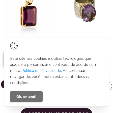
Pingente Roma
Anel Robusto
Pequeno Ametista
Ametista Natural em
Rosa
Prata 950
Este site usa cookies e outras tecnologias que
R$180,00
R$1.290,00
ajudam a personalizar o conteúdo de acordo com
nossa
Politica de Privacidade
. Ao continuar
5
x de
R$36,00
sem juros
5
x de
R$258,00
sem juros
navegando, você declara estar ciente dessas
condições.
COMPRAR
Ok, entendi