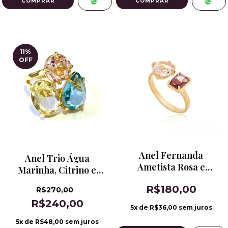
11
%
OFF
Anel Fernanda
Anel Trio Água
Ametista Rosa e
Marinha, Citrino e
Kunzita
Kunzita
R$180,00
R$270,00
R$240,00
5
x de
R$36,00
sem juros
5
x de
R$48,00
sem juros