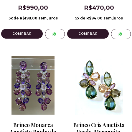
Ametista Verde
R$990,00
R$470,00
5
x de
R$198,00
sem juros
5
x de
R$94,00
sem juros
COMPRAR
Brinco Monarca
Brinco Cris Ametista
Ametista Banho de
Verde, Morganita,