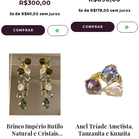
R$300,00
5
x de
R$178,00
sem juros
5
x de
R$60,00
sem juros
Brinco Império Rutilo
Anel Tríade Ametista,
Natural e Cristais
Tanzanita e Kunzita