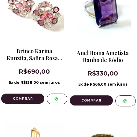
Brinco Karina
Anel Roma Ametista
Kunzita, Safira Rosa e
Banho de Ródio
Ametista Rosa Banho
R$690,00
de Ródio
R$330,00
5
x de
R$138,00
sem juros
5
x de
R$66,00
sem juros
COMPRAR