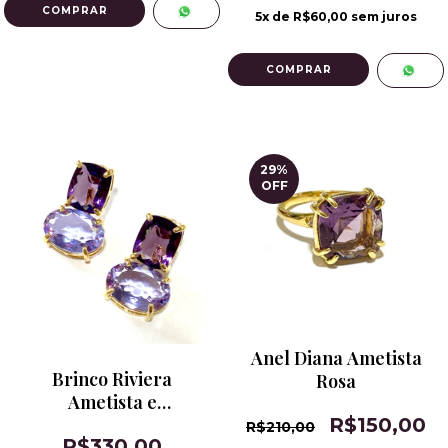
5
x de
R$60,00
sem juros
29
%
OFF
Anel Diana Ametista
Brinco Riviera
Rosa
Ametista e
Alexandrita
R$150,00
R$210,00
R$330,00