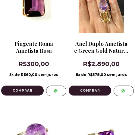
Pingente Roma
Anel Duplo Ametista
Ametista Rosa
e Green Gold Natural
em Prata 950
R$300,00
R$2.890,00
5
x de
R$60,00
sem juros
5
x de
R$578,00
sem juros
COMPRAR