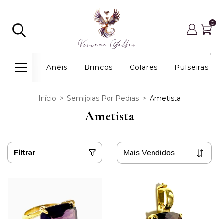
0
Anéis
Brincos
Colares
Pulseiras
Início
>
Semijoias Por Pedras
>
Ametista
Ametista
Filtrar