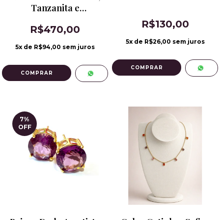
Tanzanita e
Alexandrita Banho de
R$130,00
R$470,00
Ródio
5
x de
R$26,00
sem juros
5
x de
R$94,00
sem juros
COMPRAR
7
%
OFF