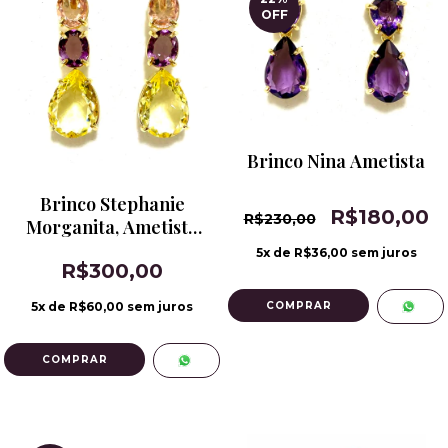
OFF
Brinco Nina Ametista
Brinco Stephanie
R$180,00
R$230,00
Morganita, Ametista
Rosa e Citrino Limão
5
x de
R$36,00
sem juros
R$300,00
5
x de
R$60,00
sem juros