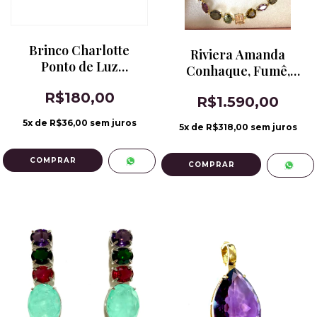
Brinco Charlotte
Riviera Amanda
Ponto de Luz
Conhaque, Fumê,
Ametista Banho de
Morganita e Ametista
R$180,00
Ródio
R$1.590,00
5
x de
R$36,00
sem juros
5
x de
R$318,00
sem juros