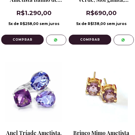
Ródio
Ametista Rosa e Fumê
R$1.290,00
R$690,00
5
x de
R$258,00
sem juros
5
x de
R$138,00
sem juros
Anel Tríade Ametista,
Brinco Mimo Ametista