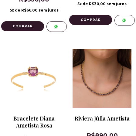
5
x de
R$30,00
sem juros
5
x de
R$66,00
sem juros
COMPRAR
Bracelete Diana
Riviera Júlia Ametista
Ametista Rosa
R$890,00