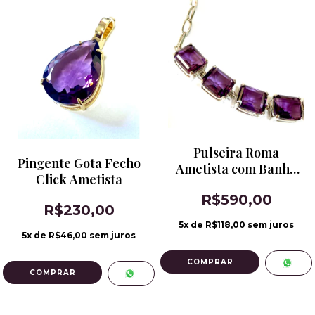
Pulseira Roma
Pingente Gota Fecho
Ametista com Banho
Click Ametista
de Ródio
R$590,00
R$230,00
5
x de
R$118,00
sem juros
5
x de
R$46,00
sem juros