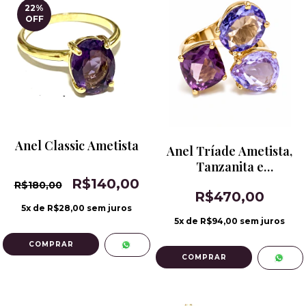
22
%
OFF
Anel Classic Ametista
Anel Tríade Ametista,
Tanzanita e
Alexandrita
R$140,00
R$180,00
R$470,00
5
x de
R$28,00
sem juros
5
x de
R$94,00
sem juros
COMPRAR
COMPRAR