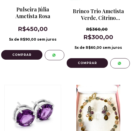
Pulseira Júlia
Brinco Trio Ametista
Ametista Rosa
Verde, Citrino
Champanhe e Fumê
R$450,00
R$360,00
R$300,00
5
x de
R$90,00
sem juros
5
x de
R$60,00
sem juros