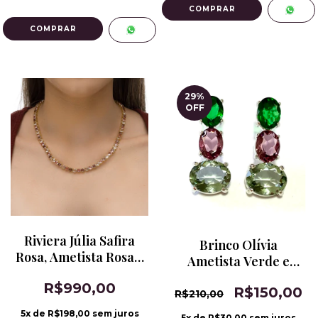
COMPRAR
COMPRAR
29
%
OFF
Riviera Júlia Safira
Brinco Olívia
Rosa, Ametista Rosa e
Ametista Verde e
Kunzita
Rosa e Turmalina
R$990,00
R$150,00
Banho de Ródio
R$210,00
5
x de
R$198,00
sem juros
5
x de
R$30,00
sem juros