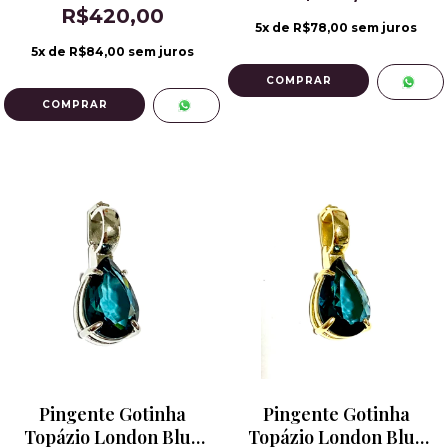
R$420,00
de Ródio
5
x de
R$78,00
sem juros
5
x de
R$84,00
sem juros
Pingente Gotinha
Pingente Gotinha
Topázio London Blue
Topázio London Blue