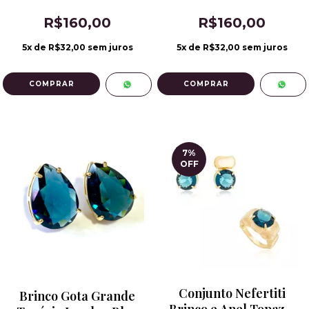
Fecho Click Banho de
Fecho Click
R$160,00
R$160,00
Ródio
5
x de
R$32,00
sem juros
5
x de
R$32,00
sem juros
7
%
OFF
Conjunto Nefertiti
Brinco Gota Grande
Brinco e Anel Topazio