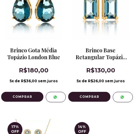
Brinco Gota Média
Brinco Base
Topázio London Blue
Retangular Topázio
London Blue
R$180,00
R$130,00
5
x de
R$36,00
sem juros
5
x de
R$26,00
sem juros
17
%
14
%
OFF
OFF