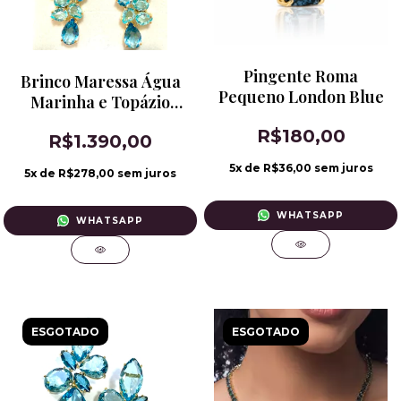
Pingente Roma
Brinco Maressa Água
Pequeno London Blue
Marinha e Topázio
London Blue
R$180,00
R$1.390,00
5
x de
R$36,00
sem juros
5
x de
R$278,00
sem juros
WHATSAPP
WHATSAPP
ESGOTADO
ESGOTADO