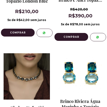
Topázio London Blue
London Blue
R$420,00
R$210,00
R$390,00
5
x de
R$42,00
sem juros
5
x de
R$78,00
sem juros
COMPRAR
Brinco Riviera Água
Marinha e Topázio