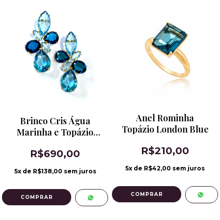
Anel Rominha
Brinco Cris Água
Topázio London Blue
Marinha e Topázio
London Blue
R$210,00
R$690,00
5
x de
R$42,00
sem juros
5
x de
R$138,00
sem juros
COMPRAR