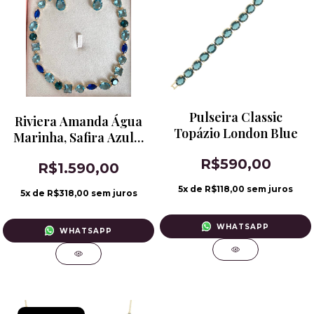
Pulseira Classic
Riviera Amanda Água
Topázio London Blue
Marinha, Safira Azul e
Topázio London Blue
R$590,00
R$1.590,00
5
x de
R$118,00
sem juros
5
x de
R$318,00
sem juros
WHATSAPP
WHATSAPP