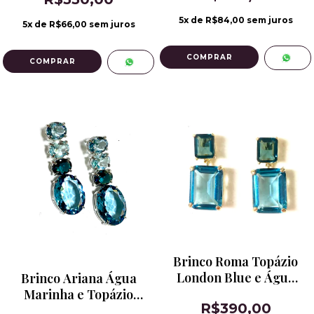
de Ródio
5
x de
R$84,00
sem juros
5
x de
R$66,00
sem juros
Brinco Roma Topázio
London Blue e Água
Brinco Ariana Água
Marinha
Marinha e Topázio
R$390,00
London Blue Banho