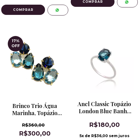
17
%
OFF
Anel Classic Topázio
Brinco Trio Água
London Blue Banho
Marinha, Topázio
de Ródio
London Blue e Safira
R$180,00
R$360,00
Azul
R$300,00
5
x de
R$36,00
sem juros