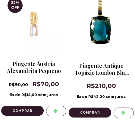
22
%
OFF
Pingente Áustria
Pingente Antique
Alexandrita Pequeno
Topázio London Blue
Banho de Ródio
R$70,00
R$90,00
R$210,00
5
x de
R$14,00
sem juros
5
x de
R$42,00
sem juros