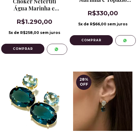
Choker Nefertiti
London Blue
Água Marinha e
R$330,00
Topázio London Blue
R$1.290,00
5
x de
R$66,00
sem juros
5
x de
R$258,00
sem juros
28
%
OFF