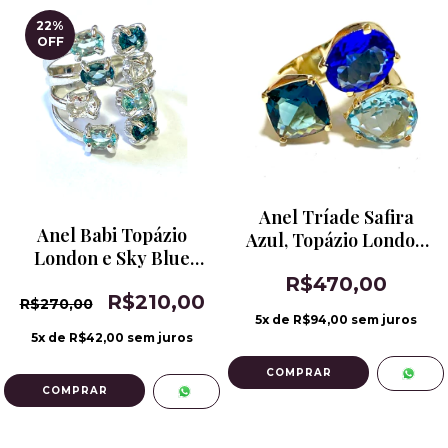
22
%
OFF
Anel Tríade Safira
Anel Babi Topázio
Azul, Topázio London
London e Sky Blue
Blue e Água Marinha
Banho de Ródio
R$470,00
R$210,00
R$270,00
5
x de
R$94,00
sem juros
5
x de
R$42,00
sem juros
COMPRAR
COMPRAR