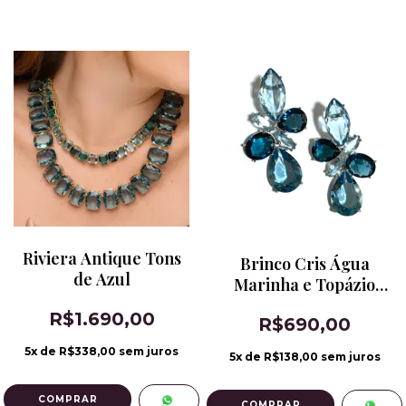
Riviera Antique Tons
Brinco Cris Água
de Azul
Marinha e Topázio
London Blue Banho
R$1.690,00
R$690,00
de Ródio
5
x de
R$338,00
sem juros
5
x de
R$138,00
sem juros