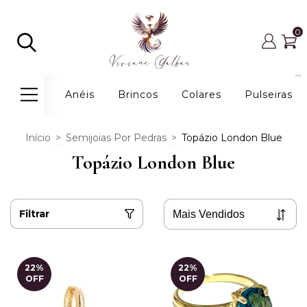
0
Anéis
Brincos
Colares
Pulseiras
Início
>
Semijoias Por Pedras
>
Topázio London Blue
Topázio London Blue
Filtrar
22
%
22
%
OFF
OFF