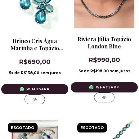
Riviera Júlia Topázio
Brinco Cris Água
London Blue
Marinha e Topázio
London Blue
R$990,00
R$690,00
5
x de
R$198,00
sem juros
5
x de
R$138,00
sem juros
WHATSAPP
WHATSAPP
ESGOTADO
ESGOTADO