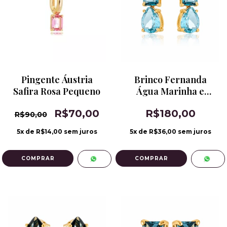
Pingente Áustria
Brinco Fernanda
Safira Rosa Pequeno
Água Marinha e
Topázio London Blue
R$70,00
R$180,00
R$90,00
5
x de
R$14,00
sem juros
5
x de
R$36,00
sem juros