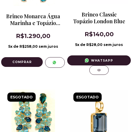
Brinco Classic
Brinco Monarca Água
Topázio London Blue
Marinha e Topázio
London Blue Banho
R$140,00
R$1.290,00
de Ródio
5
x de
R$28,00
sem juros
5
x de
R$258,00
sem juros
WHATSAPP
ESGOTADO
ESGOTADO