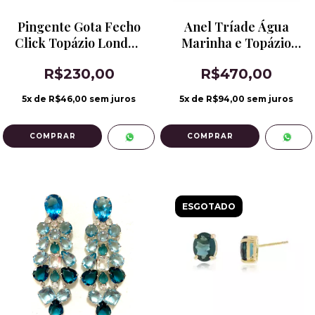
Pingente Gota Fecho
Anel Tríade Água
Click Topázio London
Marinha e Topázio
Blue
London Blue Banho
R$230,00
R$470,00
de Ródio
5
x de
R$46,00
sem juros
5
x de
R$94,00
sem juros
COMPRAR
ESGOTADO