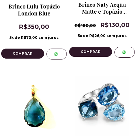
Brinco Naty Acqua
Brinco Lulu Topázio
Matte e Topázio
London Blue
London Blue
R$130,00
R$180,00
R$350,00
5
x de
R$26,00
sem juros
5
x de
R$70,00
sem juros