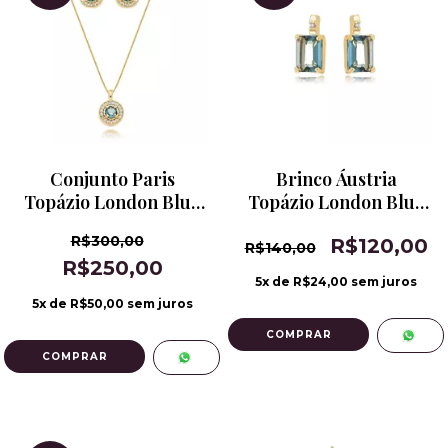
Conjunto Paris
Brinco Áustria
Topázio London Blue
Topázio London Blue
Brinco e Pingente
Pequeno
R$300,00
R$120,00
com Corrente
R$140,00
R$250,00
5
x de
R$24,00
sem juros
5
x de
R$50,00
sem juros