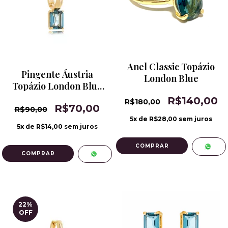
Anel Classic Topázio
Pingente Áustria
London Blue
Topázio London Blue
Pequeno
R$140,00
R$180,00
R$70,00
R$90,00
5
x de
R$28,00
sem juros
5
x de
R$14,00
sem juros
COMPRAR
22
%
OFF